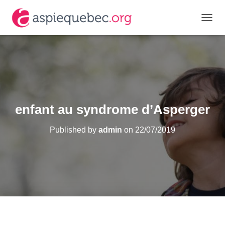
O
U
V
R
I
R
/
F
E
enfant au syndrome d’Asperger
R
M
Published by
admin
on
22/07/2019
E
R
L
A
N
A
V
I
G
A