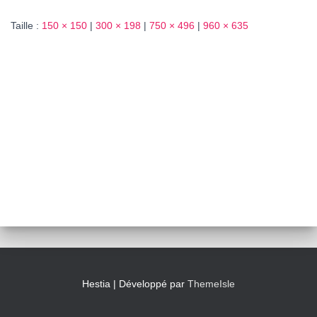
T
I
Taille :
150 × 150
|
300 × 198
|
750 × 496
|
960 × 635
O
N
Hestia | Développé par
ThemeIsle